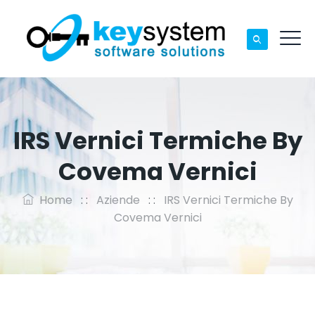
IRS Vernici Termiche By
Covema Vernici
Home
: :
Aziende
: :
IRS Vernici Termiche By
Covema Vernici